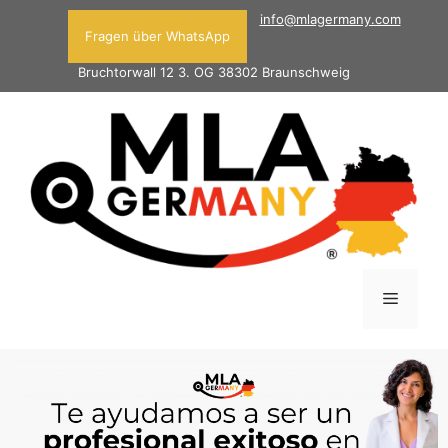
info@mlagermany.com
Fragen über WhatsApp
Bruchtorwall 12 3. OG 38302 Braunschweig